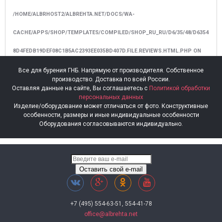
Средний рейтинг:
0.00
/HOME/ALBRHOST2/ALBREHTA.NET/DOCS/WA-
НАПИСАТЬ ОТЗЫВ
Для того, чтобы оставить комментарий, пожалуйста,
CACHE/APPS/SHOP/TEMPLATES/COMPILED/SHOP_RU_RU/D6/35/48/D6354
зарегистрируйтесь
или
авторизуйтесь
8D4FEDB19DEF08C1B5AC2393EE035BD407D.FILE.REVIEWS.HTML.PHP
ON
LINE
115
Все для бурения ГНБ. Напрямую от производителя. Собственное
производство. Доставка по всей России.
Оставляя данные на сайте, Вы соглашаетесь с
Политикой обработки
персональных данных
NOTICE
Изделие/оборудование может отличаться от фото. Конструктивные
: TRYING TO GET PROPERTY 'VALUE' OF NON-OBJECT IN
особенности, размеры и иные индивидуальные особенности
Оборудования согласовываются индивидуально.
/HOME/ALBRHOST2/ALBREHTA.NET/DOCS/WA-
CACHE/APPS/SHOP/TEMPLATES/COMPILED/SHOP_RU_RU/D6/35/48/D6354
8D4FEDB19DEF08C1B5AC2393EE035BD407D.FILE.REVIEWS.HTML.PHP
ON
Оставить свой e-mail
LINE
115
+7 (495) 554-63-51, 554-41-78
office@albrehta.net